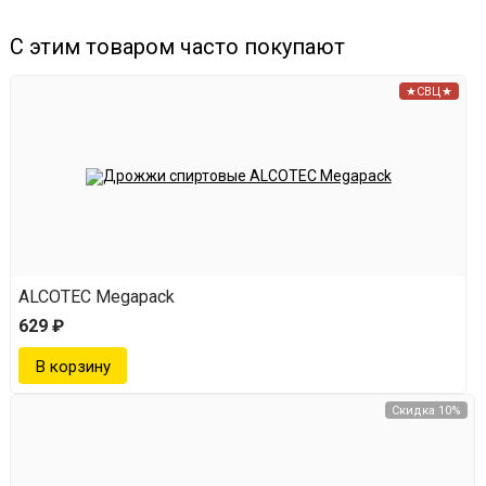
С этим товаром часто покупают
Характеристики
★СВЦ★
Материал - медь;
длина насадки - 1,7 м;
две насадки в наборе;
ширина - 10 см.
ALCOTEC Megapack
629 ₽
Скидка 10%