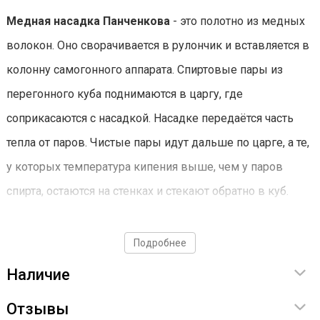
Медная насадка Панченкова
- это полотно из медных
волокон. Оно сворачивается в рулончик и вставляется в
колонну самогонного аппарата. Спиртовые пары из
перегонного куба поднимаются в царгу, где
соприкасаются с насадкой. Насадке передаётся часть
тепла от паров. Чистые пары идут дальше по царге, а те,
у которых температура кипения выше, чем у паров
спирта, остаются на стенках и стекают обратно в куб.
Обслуживание
Подробнее
После каждой перегонки рекомендуем укладывать
Наличие
насадку в раствор воды и лимонной кислоты, а затем -
Отзывы
15 минут её кипятить.