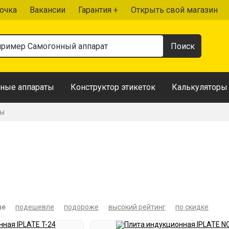
очка
Вакансии
Гарантия +
Открыть свой магазин
ные аппараты
Конструктор этикеток
Калькуляторы
ры
ые
подешевле
подороже
высокий рейтинг
по скидке