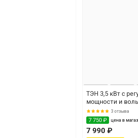
ТЭН 3,5 кВт с ре
мощности и вол
(нержавейка)
3 отзыва
7 750 ₽
цена в магаз
7 990 ₽