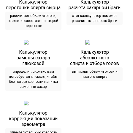
Калькулятор
Калькулятор
перегонки спирта сырца
расчета сахарной браги
рассчитает объём «голов»,
этот калькулятор поможет
«тела» и «хвостов» на второй
рассчитать крепость браги
перегонке
Калькулятор
Калькулятор
замены сахара
абсолютного
глюкозой
спирта и отбора голов
определит, сколько вам
вычислит объём «голов» и
потребуется глюкозы, чтобы
чистого спирта
без потерь крепости напитка
заменить сахар
Калькулятор
коррекции показаний
ареометра
определит точную крепость