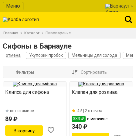
Меню
Барнаул
Главная
Каталог
Пивоварение
»
»
Сифоны в Барнауле
отмена
Укупорки пробок
Мельницы для солода
Мешк
Фильтры
Сортировать
Клипса для сифона
Клапан для розлива
нет отзывов
4.5 |
2 отзыва
89 ₽
333 ₽
в магазине
340 ₽