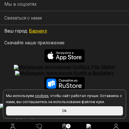
Мы в соцсетях
Связаться с нами
Ваш город:
Барнаул
Скачайте наше приложение
Мы используем
cookies
, чтобы сайт работал лучше. Оставаясь с
2026 © Колба
нами, вы соглашаетесь на использование файлов куки.
Ok
Вы принимаете условия политики в отношении обработки
персональных данных
каждый раз, когда оставляете свои данные в
любой форме обратной связи на сайте kolba.ru.
1