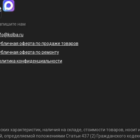
апишите нам
nfo@kolba.ru
убличная оферта по продаже товаров
убличная оферта по ремонту
олитика конфиденциальности
ких характеристик, наличия на складе, стоимости товаров, носи
той, определяемой положениями Статьи 437 (2) Гражданского коде