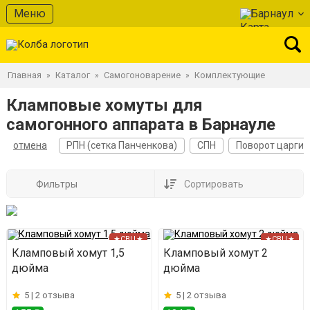
Меню
Барнаул
Главная
Каталог
Самогоноварение
Комплектующие
»
»
»
Кламповые хомуты для
самогонного аппарата в Барнауле
отмена
РПН (сетка Панченкова)
СПН
Поворот царги
Фильтры
Сортировать
★СВЦ★
★СВЦ★
Кламповый хомут 1,5
Кламповый хомут 2
дюйма
дюйма
5 |
2 отзыва
5 |
2 отзыва