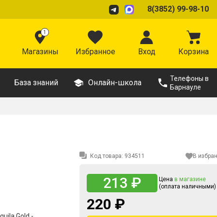
8(3852) 99-98-10
1
Магазины
Избранное
Вход
Корзина
Телефоны в
База знаний
Онлайн-школа
Барнауле
Код товара:
934511
В избра
213 ₽
Цена
в магазине
(оплата наличными)
220 ₽
uila Gold -