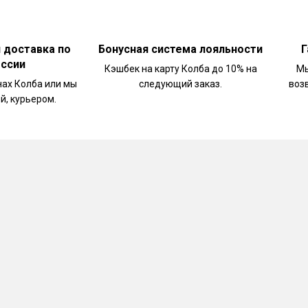
аправке, сытным фахитос или тортильей с соусом гу
наслаждайтесь этим уникальным напитком!
и доставка по
Бонусная система лояльности
Г
оссии
Кэшбек на карту Колба до 10% на
Мы
нах Колба или мы
следующий заказ.
воз
й, курьером.