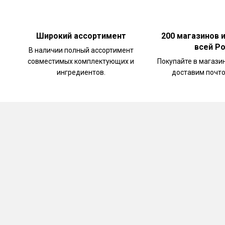
креветками обжаренными в чесночно-пряной з
перебивайте вкус золотой текилы закуской - 
Широкий ассортимент
200 магазинов 
всей Р
В наличии полный ассортимент
совместимых комплектующих и
Покупайте в магази
ингредиентов.
доставим почто