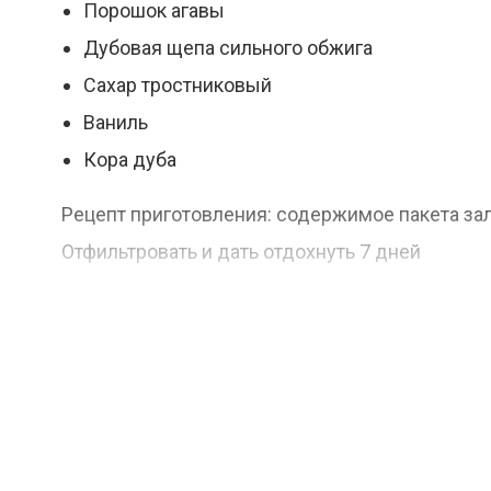
Порошок агавы
Дубовая щепа сильного обжига
Сахар тростниковый
Ваниль
Кора дуба
Рецепт приготовления: содержимое пакета зали
Отфильтровать и дать отдохнуть 7 дней
Вкус: менее фруктовый сладковато - пряным 
Цвет: медово - золотистый
Аромат: наполнен нотами сладкой карамели с
Блюда к напитку: для полного наслаждения ве