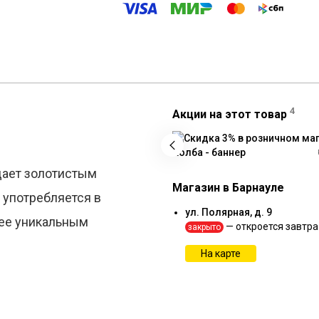
4
Акции на этот товар
адает золотистым
Магазин в Барнауле
 употребляется в
ул. Полярная, д. 9
я ее уникальным
— откроется завтра
закрыто
На карте