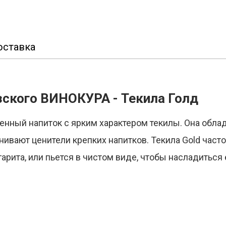
оставка
зского ВИНОКУРА - Текила Голд
щенный напиток с ярким характером текилы. Она обл
нивают ценители крепких напитков. Текила Gold часто
гарита, или пьется в чистом виде, чтобы насладитьс