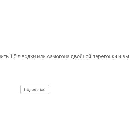
ть 1,5 л водки или самогона двойной перегонки и вы
тоном
Подробнее
 дубовыми оттенками
чером в мексиканском стиле рекомендуется подавать