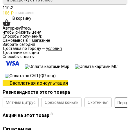
от 18 ₽/мес
в рассрочку
110 ₽
106 ₽
в магазине
В корзину
Авторизуйтесь
,
чтобы снизить цену
Способы получения:
Самовывоз в
1 магазине
Забрать сегодня
Доставка по городу —
условия
Доставим сегодня
Способы оплаты:
Бесплатная консультация
Разновидности этого товара
Мятный цитрус
Ореховый коньяк
Охотничья
Перцо
3
Акции на этот товар
Описание