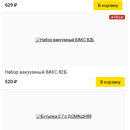
629 ₽
★СВЦ★
Набор вакуумный ВАКС 82Б
520 ₽